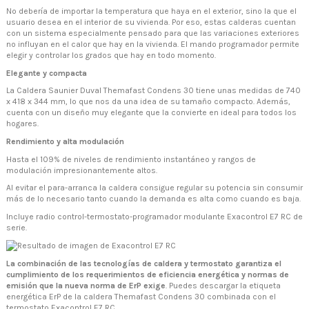
No debería de importar la temperatura que haya en el exterior, sino la que el
usuario desea en el interior de su vivienda. Por eso, estas calderas cuentan
con un sistema especialmente pensado para que las variaciones exteriores
no influyan en el calor que hay en la vivienda. El mando programador permite
elegir y controlar los grados que hay en todo momento.
Elegante y compacta
La Caldera Saunier Duval Themafast Condens 30 tiene unas medidas de 740
x 418 x 344 mm, lo que nos da una idea de su tamaño compacto. Además,
cuenta con un diseño muy elegante que la convierte en ideal para todos los
hogares.
Rendimiento y alta modulación
Hasta el 109% de niveles de rendimiento instantáneo y rangos de
modulación impresionantemente altos.
Al evitar el para-arranca la caldera consigue regular su potencia sin consumir
más de lo necesario tanto cuando la demanda es alta como cuando es baja.
Incluye radio control-termostato-programador modulante Exacontrol E7 RC de
serie.
La combinación de las tecnologías de caldera y termostato garantiza el
cumplimiento de los requerimientos de eficiencia energética y normas de
emisión que la nueva norma de ErP exige
. Puedes descargar la etiqueta
energética ErP de la caldera Themafast Condens 30 combinada con el
termostato Exacontrol E7 RC.