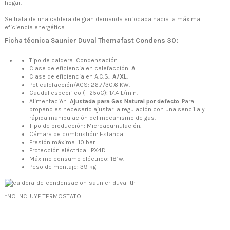
hogar.
Se trata de una caldera de gran demanda enfocada hacia la máxima
eficiencia energética.
Ficha técnica Saunier Duval Themafast Condens 30:
Tipo de caldera: Condensación.
Clase de eficiencia en calefacción:
A
Clase de eficiencia en A.C.S.:
A/XL
.
Pot calefacción/ACS: 26.7/30.6 KW.
Caudal especifico (T 25ºC): 17.4 L/mln.
Alimentación:
Ajustada para Gas Natural por defecto
. Para
propano es necesario ajustar la regulación con una sencilla y
rápida manipulación del mecanismo de gas.
Tipo de producción: Microacumulación.
Cámara de combustión: Estanca.
Presión máxima: 10 bar
Protección eléctrica: IPX4D
Máximo consumo eléctrico: 181w.
Peso de montaje: 39 kg
*NO INCLUYE TERMOSTATO