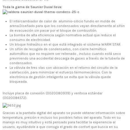
Toda la gama de Saunier Duval lleva:
El intercambiador de calor de aluminio-silicio fundio en molde de
arena.Diseñado para que los condensados vayan directamente al sifón
de evacuación sin pasar por el bloque de combustión.
La bomba de alta eficiencia según normativa actual que reduce el
consumo de electricidad.
Un bloque hidraúlico en el que está integrado el sistema WARM STAR.
Un sifón de recogida de condensados, con cierre hermético
automático que no requiere ser rellenado , incluso cuando está seco
previniendo una accidental descarga de gases a través de la tubería de
condensados.
La válvula de tres vías con ubicación en el retorno del circuito de la
calefacción, para minimizar el esfuerzo termomecánico. Con la
electrónica de gestión inteligente se evita que la válvula quede
bloqueada.
Incluye placa de conexión (0020080939) y ventosa estándar
(0020084572).
Gracias a la pantalla digital del aparato se puede obtener información sobre
temperatura, presión e incluso los posibles fallos del aparato. Todo en su
manejo es muy intuitivo y está pensado para facilitar la experiencia al
usuario, ayudándole a que consiga el grado de confort que busca en su