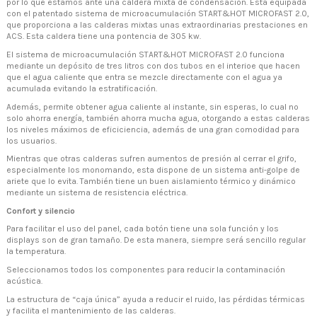
por lo que estamos ante una caldera mixta de condensación. Está equipada
con el patentado sistema de microacumulación START&HOT MICROFAST 2.0,
que proporciona a las calderas mixtas unas extraordinarias prestaciones en
ACS. Esta caldera tiene una pontencia de 305 kw.
El sistema de microacumulación START&HOT MICROFAST 2.0 funciona
mediante un depósito de tres litros con dos tubos en el interioe que hacen
que el agua caliente que entra se mezcle directamente con el agua ya
acumulada evitando la estratificación.
Además, permite obtener agua caliente al instante, sin esperas, lo cual no
solo ahorra energía, también ahorra mucha agua, otorgando a estas calderas
los niveles máximos de eficiciencia, además de una gran comodidad para
los usuarios.
Mientras que otras calderas sufren aumentos de presión al cerrar el grifo,
especialmente los monomando, esta dispone de un sistema anti-golpe de
ariete que lo evita. También tiene un buen aislamiento térmico y dinámico
mediante un sistema de resistencia eléctrica.
Confort y silencio
Para facilitar el uso del panel, cada botón tiene una sola función y los
displays son de gran tamaño. De esta manera, siempre será sencillo regular
la temperatura.
Seleccionamos todos los componentes para reducir la contaminación
acústica.
La estructura de “caja única” ayuda a reducir el ruido, las pérdidas térmicas
y facilita el mantenimiento de las calderas.