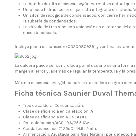
La bomba de alta eficiencia según normativa actual que r
Un bloque hidraúlico en el que está integrado el sistema
Un sifón de recogida de condensados, con cierre hermétic
la tubería de condensados.
La válvula de tres vías con ubicación en el retorno del cir
quede bloqueada.
Incluye placa de conexión (0020080939) y ventosa estándar
La caldera puede ser controlada por el usuario de una forma 
margen al error y, además de regular la temperatura y la presió
Máxima eficiencia energética para esta caldera de gran dema
Ficha técnica Saunier Duval Them
Tipo de caldera: Condensación.
Clase de eficiencia en calefacción:
A
Clase de eficiencia en A.C.S.:
A/XL
.
Pot calefacción/ACS: 19.6/25.5 KW.
Caudal especifico (T 25ºC): 14.6 L/mln.
Alimentación:
Ajustada para Gas Natural por defecto
. P