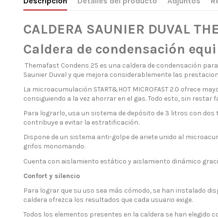
Descripción
Detalles del producto
Adjuntos
R
CALDERA SAUNIER DUVAL TH
Caldera de condensación eq
Themafast Condens 25 es una caldera de condensación para c
Saunier Duval y que mejora considerablemente las prestacione
La microacumulación START&HOT MICROFAST 2.0 ofrece mayore
consiguiendo a la vez ahorrar en el gas. Todo esto, sin restar fa
Para lograrlo, usa un sistema de depósito de 3 litros con dos t
contribuye a evitar la estratificación.
Dispone de un sistema anti-golpe de ariete unido al microac
grifos monomando.
Cuenta con aislamiento estático y aislamiento dinámico graci
Confort y silencio
Para lograr que su uso sea más cómodo, se han instalado displ
caldera ofrezca los resultados que cada usuario exige.
Todos los elementos presentes en la caldera se han elegido con 