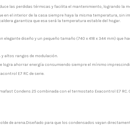
educe las perdidas térmicas y facilita el mantenimiento, logrando la
en el interior de la casa siempre haya la misma temperatura, sin imp
caldera garantiza que esa será la temperatura estable del hogar.
 elegante diseño y un pequeño tamaño (740 x 418 x 344 mm) que hace 
 y altos rangos de modulación.
, se logra ahorrar energía consumiendo siempre el mínimo imprescind
control E7 RC de serie.
hemafast Condens 25 combinada con el termostato Exacontrol E7 RC. 
 molde de arena.Diseñado para que los condensados vayan directamente