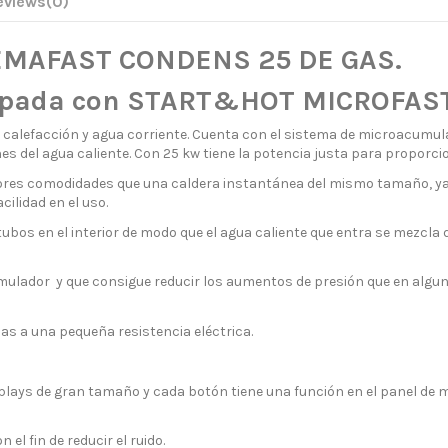
eviews
(0)
EMAFAST CONDENS 25 DE GAS.
uipada con START&HOT MICROFAST
alefacción y agua corriente. Cuenta con el sistema de microacumul
s del agua caliente. Con 25 kw tiene la potencia justa para proporcio
s comodidades que una caldera instantánea del mismo tamaño, ya qu
cilidad en el uso.
ubos en el interior de modo que el agua caliente que entra se mezcla d
umulador y que consigue reducir los aumentos de presión que en algu
as a una pequeña resistencia eléctrica.
ays de gran tamaño y cada botón tiene una función en el panel de mand
el fin de reducir el ruido.