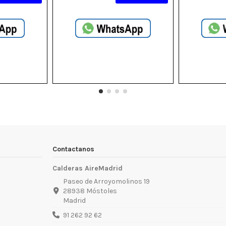
Contactanos
Calderas AireMadrid
Paseo de Arroyomolinos 19
28938 Móstoles
Madrid
91 262 92 62