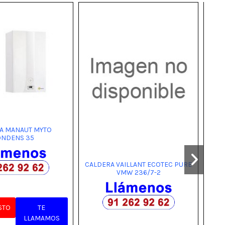
A MANAUT MYTO
ONDENS 35
CALDERA VAILLANT ECOTEC PURE
CA
VMW 236/7-2
STO
TE
LLAMAMOS