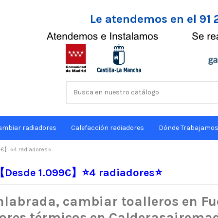
Le atendemos en el 91 
ambiar radiadores
Calefacción radiadores
Dónde Trabajamo
9€】⭐4 radiadores⭐
 【Desde 1.099€】⭐4 radiadores⭐
labrada, cambiar toalleros en F
ores térmicos en Calderasairemad