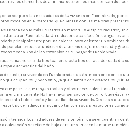
adores, los elementos de aluminio, que son los más consumidos por n
ejor se adapte a las necesidades de tu vivienda en Fuenlabrada, por 
stintos modelos en el mercado, que cuentan con las mejores prestacio
nlabrada son lo más utilizados en madrid. Es el típico radiador, un d
estancia en Fuenlabrada. Un radiador de calefacción de agua es un tip
ado principalmente por una caldera, para calentar un ambiente de cu
o por elementos de fundición de aluminio de gran densidad, y gracias a
todas y cada una de las estancias de tu hogar de Fuenlabrada.
sairemadrid es el de tipo toalleros, este tipo de radiador cada día 
de ropa o accesorios del baño.
baño de cualquier vivienda en Fuenlabrada se está imponiendo en los úl
, sino que ocupan muy poco sitio, ya que cuentan con diseños muy útil
 ya que permite que tengas toallas y albornoces calentitos al termin
alla encima caliente. No hay mayor sensación de confort que ésta, y eso
 calienta todo el baño y las toallas de su vivienda. Gracias a alta p
este tipo de radiador, innovando tanto en sus prestaciones como su e
ión térmica. Los radiadores de emisión térmica se encuentran dentr
a calefacción se refiere de bajo consumo. Pueden llamarse también 