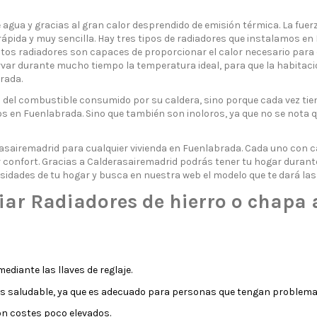
agua y gracias al gran calor desprendido de emisión térmica. La fuerz
 rápida y muy sencilla. Hay tres tipos de radiadores que instalamos 
stos radiadores son capaces de proporcionar el calor necesario para 
nservar durante mucho tiempo la temperatura ideal, para que la hab
rada.
del combustible consumido por su caldera, sino porque cada vez tie
cos en Fuenlabrada. Sino que también son inoloros, ya que no se nota q
rasairemadrid para cualquier vivienda en Fuenlabrada. Cada uno con 
 confort. Gracias a Calderasairemadrid podrás tener tu hogar durante 
cesidades de tu hogar y busca en nuestra web el modelo que te dará la
ar Radiadores de hierro o chapa 
ediante las llaves de reglaje.
es saludable, ya que es adecuado para personas que tengan problemas
on costes poco elevados.