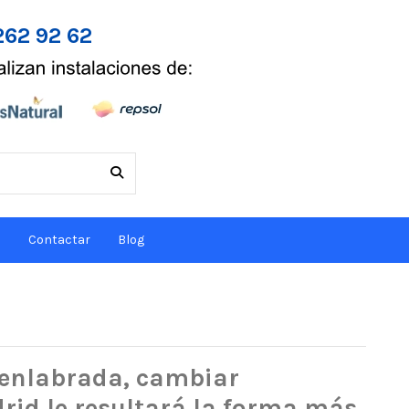
262 92 62
s
Contactar
Blog
uenlabrada, cambiar
rid le resultará la forma más