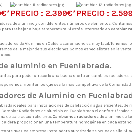
9€*
PRECIO : 2.399€*
PRECIO : 2.59
dores de aluminio y con diferentes números de elementos. Contamos
os para trabajar a baja temperatura. Si estás interesado en
cambiar r
adiadores de Aluminio en Calderasairemadrid es muy fácil. Tenemos l
aremos de la mejor de sus elecciones. Somos especialistas en la vent
ropeo.
de aluminio en Fuenlabrada.
antes para poder ofrecerle una buena oferta en cambios radiadores 
 disponemos intentamos que sea lo mas competitiva de la Comunidad 
dores de Aluminio en Fuenlabrada
rada ideales para instalaciones de calefacción agua eficientes, de m
 Al Cambiar Radiadores de aluminio en Fuenlabrada el confort térmico
ma de calefacción eficiente.
Cambiamos radiadores
de aluminio de la
una caldera proporcionan una temperatura homogénea en cada estanci
tante que una empresa instaladora autorizada se ocupe de ello. Si, a