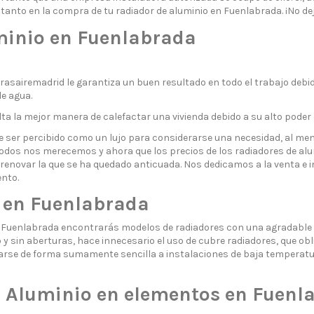
anto en la compra de tu radiador de aluminio en Fuenlabrada. ¡No de
minio en Fuenlabrada
asairemadrid le garantiza un buen resultado en todo el trabajo debi
de agua.
a la mejor manera de calefactar una vivienda debido a su alto poder 
 ser percibido como un lujo para considerarse una necesidad, al meno
e todos nos merecemos y ahora que los precios de los radiadores de alum
o renovar la que se ha quedado anticuada. Nos dedicamos a la venta e 
nto.
 en Fuenlabrada
Fuenlabrada encontrarás modelos de radiadores con una agradable e
o y sin aberturas, hace innecesario el uso de cubre radiadores, que 
rse de forma sumamente sencilla a instalaciones de baja temperatu
e Aluminio en elementos en Fuenl