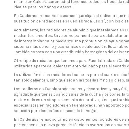
mismo en Calderasairemadrid tenemos todos los tipos de radi
ideales para los baños o aseos.
En Calderasairemadrid deseamos que elijas el radiador que m
sustitución de radiadores en Fuenlabrada. Eso sí, con los di
Actualmente, los radiadores de aluminio que instalamos en Fue
mediante elementos. Sirve principalmente para calefactar una 
de intercambiar calor mediante una propulsión de agua comand
sistema más sencillo y económico de calefacción. Esta fabricad
También consta con una distribución homogénea del calor en 
Otro tipo de radiador que tenemos para Fuenlabrada en Caldera
utilizarlos aparte del calentamiento del baño para el secado 
La utilización de los radiadores toalleros para el cuarto de 
tan solo calientan, sino que secan las toallas. Y no solo eso
Los toalleros en Fuenlabrada son muy decorativos y muy útil,
agradable que tienes cuando sales de la ducha y te pones la to
no tan solo es un simple elemento decorativo, sino que también
especialistas en radiadores en Fuenlabrada, han apostado por 
solución para los baños o aseos de tu hogar.
En Calderasairemadrid también disponemos radiadores de emis
pertenecen a la nueva gama de técnicas avanzadas en cuanto 