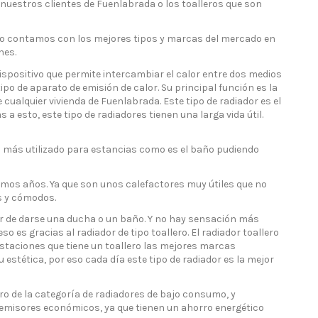
uestros clientes de Fuenlabrada o los toalleros que son
eso contamos con los mejores tipos y marcas del mercado en
nes.
ispositivo que permite intercambiar el calor entre dos medios
o de aparato de emisión de calor. Su principal función es la
alquier vivienda de Fuenlabrada. Este tipo de radiador es el
 esto, este tipo de radiadores tienen una larga vida útil.
es más utilizado para estancias como es el baño pudiendo
timos años. Ya que son unos calefactores muy útiles que no
es y cómodos.
ar de darse una ducha o un baño. Y no hay sensación más
 es gracias al radiador de tipo toallero. El radiador toallero
restaciones que tiene un toallero las mejores marcas
stética, por eso cada día este tipo de radiador es la mejor
o de la categoría de radiadores de bajo consumo, y
emisores económicos, ya que tienen un ahorro energético