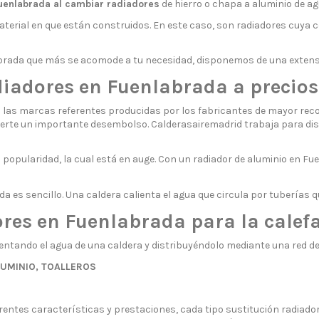
uenlabrada al cambiar radiadores
de hierro o chapa a aluminio de a
terial en que están construidos. En este caso, son radiadores cuya c
labrada que más se acomode a tu necesidad, disponemos de una extensa
diadores en Fuenlabrada a precio
 las marcas referentes producidas por los fabricantes de mayor rec
ponerte un importante desembolso. Calderasairemadrid trabaja para d
popularidad, la cual está en auge. Con un radiador de aluminio en Fu
a es sencillo. Una caldera calienta el agua que circula por tuberías q
es en Fuenlabrada para la calef
ntando el agua de una caldera y distribuyéndolo mediante una red d
LUMINIO, TOALLEROS
rentes características y prestaciones, cada tipo sustitución radiadore