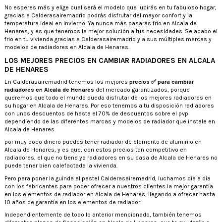
No esperes más y elige cual será el modelo que lucirás en tu fabuloso hogar,
gracias a Calderasairemadrid podrás disfrutar del mayor confort y la
temperatura ideal en invierno. Ya nunca más pasarás frio en Alcala de
Henares, y es que tenemos la mejor solución a tus necesidades. Se acabo el
frio en tu vivienda gracias a Calderasairemadrid y a sus múltiples marcas y
modelos de radiadores en Alcala de Henares.
LOS MEJORES PRECIOS EN CAMBIAR RADIADORES EN ALCALA
DE HENARES
En Calderasairemadrid tenemos los mejores
precios ✅ para cambiar
radiadores en Alcala de Henares
del mercado garantizados, porque
queremos que todo el mundo pueda disfrutar de los mejores radiadores en
su hogar en Alcala de Henares. Por eso tenemos a tu disposición radiadores
con unos descuentos de hasta el 70% de descuentos sobre el pvp
dependiendo de las diferentes marcas y modelos de radiador que instale en
Alcala de Henares.
por muy poco dinero puedes tener radiador de elemento de aluminio en
Alcala de Henares, y es que, con estos precios tan competitivo en
radiadores, el que no tiene ya radiadores en su casa de Alcala de Henares no
puede tener bien calefactada la vivienda.
Pero para poner la guinda al pastel Calderasairemadrid, luchamos día a día
con los fabricantes para poder ofrecer a nuestros clientes la mejor garantía
en los elementos de radiador en Alcala de Henares, llegando a ofrecer hasta
10 años de garantía en los elementos de radiador.
Independientemente de todo lo anterior mencionado, también tenemos