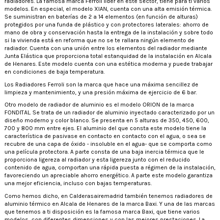
radiadores. La famosa marca Ferroli líder en este sector, tiene para ti varios
modelos. En especial, el modelo XIAN, cuenta con una alta emisión térmica.
Se suministran en baterías de 2 a 14 elementos (en función de alturas)
protegidos por una funda de plástico y con protectores laterales: ahorro de
mano de obra y conservación hasta la entrega de la instalación y sobre todo
si la vivienda está en reforma que no se te rallara ningún elemento de
radiador. Cuenta con una unión entre los elementos del radiador mediante
Junta Elástica que proporciona total estanquidad de la instalación en Alcala
de Henares. Este modelo cuenta con una estética moderna y puede trabajar
en condiciones de baja temperatura.
Los Radiadores Ferroli son la marca que hace una máxima sencillez de
limpieza y mantenimiento, y una presión máxima de ejercicio de 6 bar.
Otro modelo de radiador de aluminio es el modelo ORION de la marca
FONDITAL. Se trata de un radiador de aluminio inyectado caracterizado por un
diseño moderno y color blanco. Se presenta en 5 alturas de 350, 450, 600,
700 y 800 mm entre ejes. El aluminio del que consta este modelo tiene la
característica de pasivase en contacto en contacto con el agua, o sea se
recubre de una capa de óxido - insoluble en el agua- que se comporta como
una película protectora. A parte consta de una baja inercia térmica que le
proporciona ligereza al radiador y esta ligereza junto con el reducido
contenido de agua, comportan una rápida puesta a régimen de la instalación,
favoreciendo un apreciable ahorro energético. A parte este modelo garantiza
una mejor eficiencia, incluso con bajas temperaturas.
Como hemos dicho, en Calderasairemadrid también tenemos radiadores de
aluminio térmico en Alcala de Henares de la marca Baxi. Y una de las marcas
que tenemos a ti disposición es la famosa marca Baxi, que tiene varios
modelos, con diferentes dimensiones y con las mejores prestaciones. La