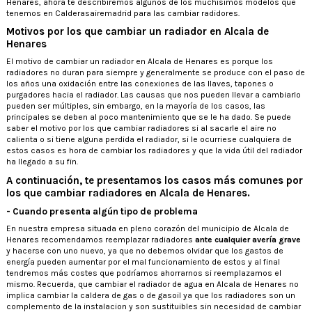
Henares, ahora te describiremos algunos de los muchísimos modelos que
tenemos en Calderasairemadrid para las cambiar radidores.
Motivos por los que cambiar un radiador en Alcala de
Henares
El motivo de cambiar un radiador en Alcala de Henares es porque los
radiadores no duran para siempre y generalmente se produce con el paso de
los años una oxidación entre las conexiones de las llaves, tapones o
purgadores hacia el radiador. Las causas que nos pueden llevar a cambiarlo
pueden ser múltiples, sin embargo, en la mayoría de los casos, las
principales se deben al poco mantenimiento que se le ha dado. Se puede
saber el motivo por los que cambiar radiadores si al sacarle el aire no
calienta o si tiene alguna perdida el radiador, si le ocurriese cualquiera de
estos casos es hora de cambiar los radiadores y que la vida útil del radiador
ha llegado a su fin.
A continuación, te presentamos los casos más comunes por
los que cambiar radiadores en Alcala de Henares.
- Cuando presenta algún tipo de problema
En nuestra empresa situada en pleno corazón del municipio de Alcala de
Henares recomendamos reemplazar radiadores
ante cualquier avería grave
y hacerse con uno nuevo, ya que no debemos olvidar que los gastos de
energía pueden aumentar por el mal funcionamiento de estos y al final
tendremos más costes que podríamos ahorrarnos si reemplazamos el
mismo. Recuerda, que cambiar el radiador de agua en Alcala de Henares no
implica cambiar la caldera de gas o de gasoil ya que los radiadores son un
complemento de la instalacion y son sustituibles sin necesidad de cambiar