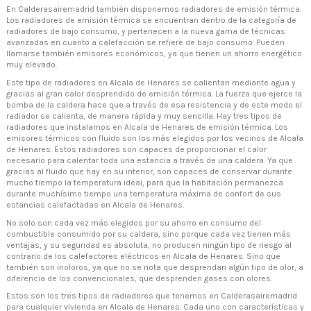
En Calderasairemadrid también disponemos radiadores de emisión térmica.
Los radiadores de emisión térmica se encuentran dentro de la categoría de
radiadores de bajo consumo, y pertenecen a la nueva gama de técnicas
avanzadas en cuanto a calefacción se refiere de bajo consumo. Pueden
llamarse también emisores económicos, ya que tienen un ahorro energético
muy elevado.
Este tipo de radiadores en Alcala de Henares se calientan mediante agua y
gracias al gran calor desprendido de emisión térmica. La fuerza que ejerce la
bomba de la caldera hace que a través de esa resistencia y de este modo el
radiador se calienta, de manera rápida y muy sencilla. Hay tres tipos de
radiadores que instalamos en Alcala de Henares de emisión térmica. Los
emisores térmicos con fluido son los más elegidos por los vecinos de Alcala
de Henares. Estos radiadores son capaces de proporcionar el calor
necesario para calentar toda una estancia a través de una caldera. Ya que
gracias al fluido que hay en su interior, son capaces de conservar durante
mucho tiempo la temperatura ideal, para que la habitación permanezca
durante muchísimo tiempo una temperatura máxima de confort de sus
estancias calefactadas en Alcala de Henares.
No solo son cada vez más elegidos por su ahorro en consumo del
combustible consumido por su caldera, sino porque cada vez tienen más
ventajas, y su seguridad es absoluta, no producen ningún tipo de riesgo al
contrario de los calefactores eléctricos en Alcala de Henares. Sino que
también son inoloros, ya que no se nota que desprendan algún tipo de olor, a
diferencia de los convencionales, que desprenden gases con olores.
Estos son los tres tipos de radiadores que tenemos en Calderasairemadrid
para cualquier vivienda en Alcala de Henares. Cada uno con características y