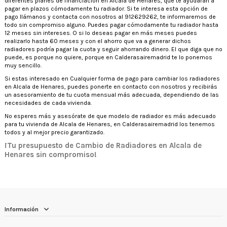
diferentes planes de financiación en Alcala de Henares, que te ayudarán a
pagar en plazos cómodamente tu radiador. Si te interesa esta opción de
pago llámanos y contacta con nosotros al 912629262, te informaremos de
todo sin compromiso alguno. Puedes pagar cómodamente tu radiador hasta
12 meses sin intereses. O si lo deseas pagar en más meses puedes
realizarlo hasta 60 meses y con el ahorro que va a generar dichos
radiadores podría pagar la cuota y seguir ahorrando dinero. El que diga que no
puede, es porque no quiere, porque en Calderasairemadrid te lo ponemos
muy sencillo.
Si estas interesado en Cualquier forma de pago para cambiar los radiadores
en Alcala de Henares, puedes ponerte en contacto con nosotros y recibirás
un asesoramiento de tu cuota mensual más adecuada, dependiendo de las
necesidades de cada vivienda.
No esperes más y asesórate de que modelo de radiador es más adecuado
para tu vivienda de Alcala de Henares, en Calderasairemadrid los tenemos
todos y al mejor precio garantizado.
¡Tu presupuesto de Cambio de Radiadores en Alcala de
Henares sin compromiso!
Información