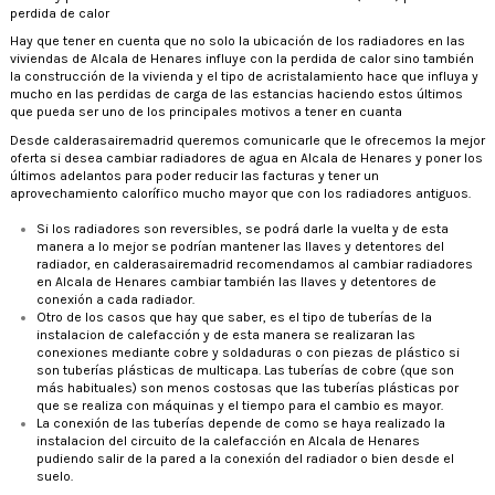
perdida de calor
Hay que tener en cuenta que no solo la ubicación de los radiadores en las
viviendas de Alcala de Henares influye con la perdida de calor sino también
la construcción de la vivienda y el tipo de acristalamiento hace que influya y
mucho en las perdidas de carga de las estancias haciendo estos últimos
que pueda ser uno de los principales motivos a tener en cuanta
Desde calderasairemadrid queremos comunicarle que le ofrecemos la mejor
oferta si desea cambiar radiadores de agua en Alcala de Henares y poner los
últimos adelantos para poder reducir las facturas y tener un
aprovechamiento calorífico mucho mayor que con los radiadores antiguos.
Si los radiadores son reversibles, se podrá darle la vuelta y de esta
manera a lo mejor se podrían mantener las llaves y detentores del
radiador, en calderasairemadrid recomendamos al cambiar radiadores
en Alcala de Henares cambiar también las llaves y detentores de
conexión a cada radiador.
Otro de los casos que hay que saber, es el tipo de tuberías de la
instalacion de calefacción y de esta manera se realizaran las
conexiones mediante cobre y soldaduras o con piezas de plástico si
son tuberías plásticas de multicapa. Las tuberías de cobre (que son
más habituales) son menos costosas que las tuberías plásticas por
que se realiza con máquinas y el tiempo para el cambio es mayor.
La conexión de las tuberías depende de como se haya realizado la
instalacion del circuito de la calefacción en Alcala de Henares
pudiendo salir de la pared a la conexión del radiador o bien desde el
suelo.