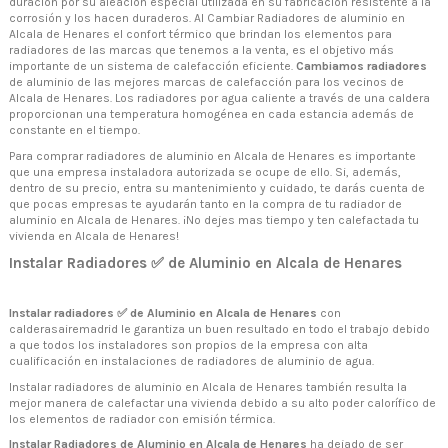
duración por su aleación especial utilizada en su fabricación resistente a la
corrosión y los hacen duraderos. Al Cambiar Radiadores de aluminio en
Alcala de Henares el confort térmico que brindan los elementos para
radiadores de las marcas que tenemos a la venta, es el objetivo más
importante de un sistema de calefacción eficiente.
Cambiamos radiadores
de aluminio de las mejores marcas de calefacción para los vecinos de
Alcala de Henares. Los radiadores por agua caliente a través de una caldera
proporcionan una temperatura homogénea en cada estancia además de
constante en el tiempo.
Para comprar radiadores de aluminio en Alcala de Henares es importante
que una empresa instaladora autorizada se ocupe de ello. Si, además,
dentro de su precio, entra su mantenimiento y cuidado, te darás cuenta de
que pocas empresas te ayudarán tanto en la compra de tu radiador de
aluminio en Alcala de Henares. ¡No dejes mas tiempo y ten calefactada tu
vivienda en Alcala de Henares!
Instalar Radiadores ✅ de Aluminio en Alcala de Henares
Instalar radiadores ✅ de Aluminio en Alcala de Henares
con
calderasairemadrid le garantiza un buen resultado en todo el trabajo debido
a que todos los instaladores son propios de la empresa con alta
cualificación en instalaciones de radiadores de aluminio de agua.
Instalar radiadores de aluminio en Alcala de Henares también resulta la
mejor manera de calefactar una vivienda debido a su alto poder calorífico de
los elementos de radiador con emisión térmica.
Instalar Radiadores de Aluminio en Alcala de Henares
ha dejado de ser