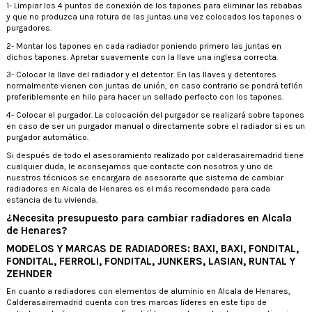
1- Limpiar los 4 puntos de conexión de los tapones para eliminar las rebabas
y que no produzca una rotura de las juntas una vez colocados los tapones o
purgadores.
2- Montar los tapones en cada radiador poniendo primero las juntas en
dichos tapones. Apretar suavemente con la llave una inglesa correcta.
3- Colocar la llave del radiador y el detentor. En las llaves y detentores
normalmente vienen con juntas de unión, en caso contrario se pondrá teflón
preferiblemente en hilo para hacer un sellado perfecto con los tapones.
4- Colocar el purgador. La colocación del purgador se realizará sobre tapones
en caso de ser un purgador manual o directamente sobre el radiador si es un
purgador automático.
Si después de todo el asesoramiento realizado por calderasairemadrid tiene
cualquier duda, le aconsejamos que contacte con nosotros y uno de
nuestros técnicos se encargara de asesorarte que sistema de cambiar
radiadores en Alcala de Henares es el más recomendado para cada
estancia de tu vivienda.
¿Necesita presupuesto para cambiar radiadores en Alcala
de Henares?
MODELOS Y MARCAS DE RADIADORES: BAXI, BAXI, FONDITAL,
FONDITAL, FERROLI, FONDITAL, JUNKERS, LASIAN, RUNTAL Y
ZEHNDER
En cuanto a radiadores con elementos de aluminio en Alcala de Henares,
Calderasairemadrid cuenta con tres marcas líderes en este tipo de