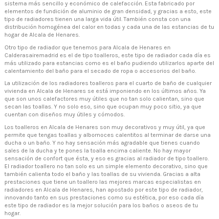
sistema más sencillo y económico de calefacción. Esta fabricado por
elementos de fundición de aluminio de gran densidad, y gracias a esto, este
tipo de radiadores tienen una larga vida útil. También consta con una
distribución homogénea del calor en todas y cada una de las estancias de tu
hogar de Alcala de Henares.
Otro tipo de radiador que tenemos para Alcala de Henares en
Calderasairemadrid es el de tipo toalleros, este tipo de radiador cada día es
más utilizado para estancias como es el baño pudiendo utilizarlos aparte del
calentamiento del baño para el secado de ropa o accesorios del baño.
La utilización de los radiadores toalleros para el cuarto de baño de cualquier
vivienda en Alcala de Henares se está imponiendo en los últimos años. Ya
que son unos calefactores muy útiles que no tan solo calientan, sino que
secan las toallas. Y no solo eso, sino que ocupan muy poco sitio, ya que
cuentan con diseños muy útiles y cómodos.
Los toalleros en Alcala de Henares son muy decorativos y muy útil, ya que
permite que tengas toallas y albornoces calentitos al terminar de darse una
ducha o un baño. Y no hay sensación más agradable que tienes cuando
sales de la ducha y te pones la toalla encima caliente. No hay mayor
sensación de confort que ésta, y eso es gracias al radiador de tipo toallero.
El radiador toallero no tan solo es un simple elemento decorativo, sino que
también calienta todo el baño y las toallas de su vivienda. Gracias a alta
prestaciones que tiene un toallero las mejores marcas especialistas en
radiadores en Alcala de Henares, han apostado por este tipo de radiador,
innovando tanto en sus prestaciones como su estética, por eso cada día
este tipo de radiador es la mejor solución para los baños o aseos de tu
hogar.