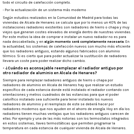
todo el circuito de calefacción completo.
- Por la actualización de un sistema más moderno
Según estudios realizados en la Comunidad de Madrid para todas las
viviendas de Alcala de Henares se calcula que por lo menos un 40% de las
instalaciones radiadores existentes son radiadores de hierro o chapa y muy
viejos que generan costes elevados de energía dentro de nuestras viviendas.
Por este motivo la idea de comprar e instalar un nuevo radiador no es para
nada descabellada, y en
algún momento será completamente necesaria
. En
la actualidad, los sistemas de calefacción nuevos son mucho más eficiente
que los radiadores antiguos, estando algunos fabricados con aluminio
térmico. Si es cierto que para poder actualizar la sustitución de radiadores
llevara un coste para poder realizar dicho cambio.
- ¿Cuándo es aconsejable reemplazar el radiador antiguo por
otro radiador de aluminio en Alcala de Henares?
Siempre para remplazar radiadores antiguos de hierro o chapa por
radiadores de aluminio en Alcala de Henares hay que realizar un estudio
específico de cada estancia donde está instalado el radiador contando con
orientaciones y metros cuadrados de las estancias para que el poder
calorífico instalado sea suficiente para tener instalado los nuevos
radiadores de aluminio y el reemplazo de este se deberá hacer por
radiadores modernos que nos ayuden en el ahorro de energía. Hoy en día los
radiadores tienen muchas ventajas que los radiadores antiguos carecen de
ellas. Por ejemplo y una de las más notorias son los termostatos integrados
en estos sistemas, llaves termostáticas que permiten programar la
temperatura en cada estancia de cualquier vivienda de Alcala de Henares.