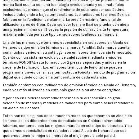
marca Baxi cuenta con una tecnología revolucionaria y con materiales
exclusivos, que hacen que el rendimiento de este radiador sea óptimo,
incluso trabajando a bajas temperaturas. Los radiadores toalleros Baxi se
fabrican en la fundición de aluminio. La presión máxima funcional de
utilizaciones es de 6 bar. Cada radiador toallero Baxi se prueba con aire a
una presión mínima de 1.3 veces la presión de utilización. La temperatura
máxima admitida por este tipo de radiadores toalleros es increíble.
Una de las marcas que tenemos especialista en radiadores en Alcala de
Henares de tipo emisión térmica es la marca Fondital. Esta marca cuenta
con muchas series en su catálogo, son emisores térmicos sin termostato.
Cuenta con un sistema exclusivo de calefacción mediante emisores
térmicos FONDITAL está formado por 2 piezas separadas y unidas en la
cadena de fabricación. Los emisores térmicos de Fondital se pueden
programar a través de la llave termostática Fondital remoto de programación
digital que puede controlar la temperatura de cada estancia.
También contamos con radiadores de emisión térmica en Alcala de Henares,
cada vez más utilizados en este país gracias a su ahorro energético.
Y por eso en Calderasairemadrid tenemos a tu disposición una gran
selección de marcas y modelos de radiadores para cambiar los radiadores
en Alcala de Henares.
Estos son solo algunos de los muchos modelos que tenemos en Alcala de
Henares de los diferentes tipos de radiadores en Calderasairemadrid.
Además, contamos con las mejores marcas en este tipo de aparatos. Y es
que somos especialistas en radiadores para Alcala de Henares por eso
queremos tener lo mejor del mercado al mejor precio solo para ti.