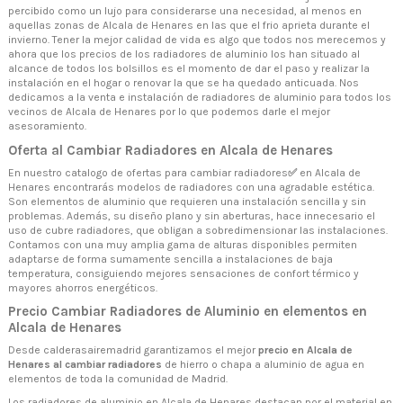
percibido como un lujo para considerarse una necesidad, al menos en
aquellas zonas de Alcala de Henares en las que el frio aprieta durante el
invierno. Tener la mejor calidad de vida es algo que todos nos merecemos y
ahora que los precios de los radiadores de aluminio los han situado al
alcance de todos los bolsillos es el momento de dar el paso y realizar la
instalación en el hogar o renovar la que se ha quedado anticuada. Nos
dedicamos a la venta e instalación de radiadores de aluminio para todos los
vecinos de Alcala de Henares por lo que podemos darle el mejor
asesoramiento.
Oferta al Cambiar Radiadores en Alcala de Henares
En nuestro catalogo de ofertas para cambiar radiadores
✅
en Alcala de
Henares encontrarás modelos de radiadores con una agradable estética.
Son elementos de aluminio que requieren una instalación sencilla y sin
problemas. Además, su diseño plano y sin aberturas, hace innecesario el
uso de cubre radiadores, que obligan a sobredimensionar las instalaciones.
Contamos con una muy amplia gama de alturas disponibles permiten
adaptarse de forma sumamente sencilla a instalaciones de baja
temperatura, consiguiendo mejores sensaciones de confort térmico y
mayores ahorros energéticos.
Precio Cambiar Radiadores de Aluminio en elementos en
Alcala de Henares
Desde calderasairemadrid garantizamos el mejor
precio en Alcala de
Henares al cambiar radiadores
de hierro o chapa a aluminio de agua en
elementos de toda la comunidad de Madrid.
Los radiadores de aluminio en Alcala de Henares destacan por el material en