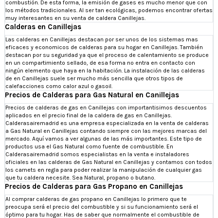
combustión. De esta forma, la emisión de gases es mucho menor que con
los métodos tradicionales. Al ser tan ecológicas, podemos encontrar ofertas
muy interesantes en su venta de caldera Canillejas.
Calderas en Canillejas
Las calderas en Canillejas destacan por ser unos de los sistemas mas
eficaces y economicos de calderas para su hogar en Canillejas. También
destacan por su seguridad ya que el proceso de calentamiento se produce
en un compartimiento sellado, de esa forma no entra en contacto con
ningún elemento que haya en la habitación. La instalación de las calderas
de en Canillejas suele ser mucho más sencilla que otros tipos de
calefacciones como calor azul o gasoil.
Precios de Calderas para Gas Natural en Canillejas
Precios de calderas de gas en Canillejas con importantisimos descuentos
aplicados en el precio final de la caldera de gas en Canillejas.
Calderasairemadrid es una empresa especializada en la venta de calderas
a Gas Natural en Canillejas contando siempre con las mejores marcas del
mercado. Aquí vamos a ver algunas de las más importantes. Este tipo de
productos usa el Gas Natural como fuente de combustible. En
Calderasairemadrid somos especialistas en la venta e instaladores
oficiales en las calderas de Gas Natural en Canillejas y contamos con todos
los carnets en regla para poder realizar la manipulación de cualquier gas
que tu caldera necesite. Sea Natural, propano o butano.
Precios de Calderas para Gas Propano en Canillejas
Al comprar calderas de gas propano en Canillejas lo primero que te
preocupa será el precio del combustible y si su funcionamiento será el
óptimo para tu hogar. Has de saber que normalmente el combustible de