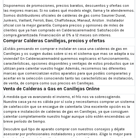
Disponemos de promociones, precios baratos, descuentos y ofertas con
las mejores marcas. Si no sabes qué modelo elegir, llama y te atenderemos.
Somos distribuidores oficiales de calderas de gas como Saunier Duval,
Junkers, Vaillant, Ferroli, Baxi, Chaffoteaux, Manaut, Ariston . Instalador
oficial con la mejor garantía. Compara precios y opiniones de miles de
clientes que ya han comprado en Calderasairemadrid. Satisfacción de
compra garantizada. Financiación al 0% a 12 meses sin interes.
Comprar Calderas Canillejas, precios y ofertas
¿Estáis pensando en comprar e instalar en casa una calderas de gas en
Canillejas y os surgen dudas sobre si es el sistema que mas se adapta a su
vivienda? En Calderasairemadrid queremos explicaros el funcionamiento,
características, opciones disponibles y ventajas de estos productos que se
utilizan para calentar vuestro hogar. Además, recorremos las diferentes
marcas que comercializan estos aparatos para que podáis compararlas y
acertar en la selección conociendo tanto las características de instalación,
de venta, de compra como sus precios en Canillejas.
Venta de Calderas a Gas en Canillejas Online
A medida que va avanzando el invierno, el frío nos va sobrecogiendo.
Nuestra casa ya no es cálida por sí sola y necesitamos comprar un sistema
de calefacción que se encargue de calentarla. Una excelente opción es la
compra e instalación de calderas de gas en Canillejas, ya que consiguen
calentar completamente nuestro hogar aunque sólo estén encendidas un
breve período de tiempo.
Descubre qué tipo de aparato comprar con nuestros consejos y déjate
asesorar por profesionales instaladores y comerciales. ¡Elige lo mejor para