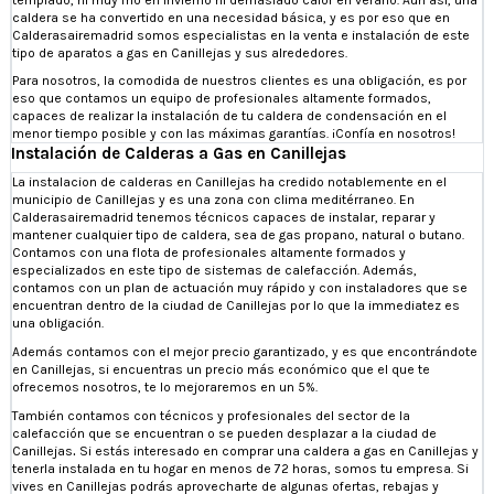
caldera se ha convertido en una necesidad básica, y es por eso que en
Calderasairemadrid somos especialistas en la venta e instalación de este
tipo de aparatos a gas en Canillejas y sus alrededores.
Para nosotros, la comodida de nuestros clientes es una obligación, es por
eso que contamos un equipo de profesionales altamente formados,
capaces de realizar la instalación de tu caldera de condensación en el
menor tiempo posible y con las máximas garantías. ¡Confía en nosotros!
Instalación de Calderas a Gas en Canillejas
La instalacion de calderas en Canillejas ha credido notablemente en el
municipio de Canillejas y es una zona con clima meditérraneo. En
Calderasairemadrid tenemos técnicos capaces de instalar, reparar y
mantener cualquier tipo de caldera, sea de gas propano, natural o butano.
Contamos con una flota de profesionales altamente formados y
especializados en este tipo de sistemas de calefacción. Además,
contamos con un plan de actuación muy rápido y con instaladores que se
encuentran dentro de la ciudad de Canillejas por lo que la immediatez es
una obligación.
Además contamos con el mejor precio garantizado, y es que encontrándote
en Canillejas, si encuentras un precio más económico que el que te
ofrecemos nosotros, te lo mejoraremos en un 5%.
También contamos con técnicos y profesionales del sector de la
calefacción que se encuentran o se pueden desplazar a la ciudad de
Canillejas
.
Si estás interesado en comprar una caldera a gas en Canillejas y
tenerla instalada en tu hogar en menos de 72 horas, somos tu empresa. Si
vives en Canillejas podrás aprovecharte de algunas ofertas, rebajas y