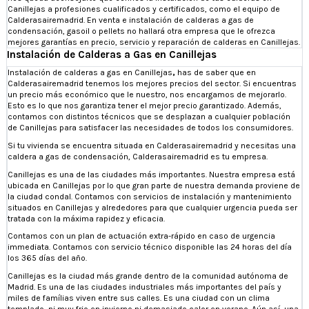
Canillejas a profesiones cualificados y certificados, como el equipo de
Calderasairemadrid. En venta e instalación de calderas a gas de
condensación, gasoil o pellets no hallará otra empresa que le ofrezca
mejores garantías en precio, servicio y reparación de calderas en Canillejas.
Instalación de Calderas a Gas en Canillejas
Instalación de calderas a gas en Canillejas
,
has de saber que en
Calderasairemadrid tenemos los mejores precios del sector. Si encuentras
un precio más económico que le nuestro, nos encargamos de mejorarlo.
Esto es lo que nos garantiza tener el mejor precio garantizado. Además,
contamos con distintos técnicos que se desplazan a cualquier población
de Canillejas para satisfacer las necesidades de todos los consumidores.
Si tu vivienda se encuentra situada en Calderasairemadrid y necesitas una
caldera a gas de condensación, Calderasairemadrid es tu empresa.
Canillejas es una de las ciudades más importantes. Nuestra empresa está
ubicada en Canillejas por lo que gran parte de nuestra demanda proviene de
la ciudad condal. Contamos con servicios de instalación y mantenimiento
situados en Canillejas y alrededores para que cualquier urgencia pueda ser
tratada con la máxima rapidez y eficacia.
Contamos con un plan de actuación extra-rápido en caso de urgencia
immediata. Contamos con servicio técnico disponible las 24 horas del día
los 365 días del año.
Canillejas es la ciudad más grande dentro de la comunidad autónoma de
Madrid. Es una de las ciudades industriales más importantes del país y
miles de famílias viven entre sus calles. Es una ciudad con un clima
templado, ni muy frio en invierno ni demasiado calor en verano. Aún así, una