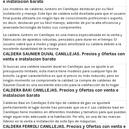
e instalacion barato
Los modelos de calderas Junkers en Canillejas destacan por su fácil
instalación y manejo. Este tipo de caldera está diseñada para que el usuario
final pueda utilizarla sin ningún tipo de conocimiento profesional o experto,
es decir, destacan por su fácil manejo, además de por la alta eficiencia y
avanzada tecnología de todos sus componentes.
La caldera Junkers en Canillejas es una marca especializada en la venta y
fabricación de aparatos robustas, pensados para durar en el tiempo. El
usuario sabrá que a medio y largo plazo amortizará su caldera debido a la
excelente durabilidad de la misma.
CALDERA SAUNIER DUVAL CANILLEJAS. Precios y Ofertas con
venta e instalacion barato
Si buscas una caldera saunier duval en Canillejas que se ajuste a un
presupuesto limitado, esta marca tiene modelos para cualquier tipo de
bolsillo. La gran característica es que el precio es más reducido, pero en
ningún momento se compromete la calidad. La compra de calderas de
Saunier Duval es una excelente elección para la calefacción de tu hogar
CALDERA BAXI CANILLEJAS. Precios y Ofertas con venta e
instalacion barato
Calderas Baxi en Canillejas Este tipo de caldera de gas se ajustará
perfectamente al lugar donde has pensado que va a ir. Las calderas baxi en
Canillejas tiene modelos en diferentes medidas y tamaños para que puedas
elegir aquel más adecuado a la habitación. Por ello, es una de las marcas
líderes en la venta e instalación de este tipo de máquinas.
CALDERA FERROLI CANILLEJAS. Precios y Ofertas con venta e