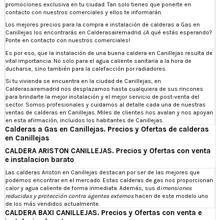
promociones exclusiva en tu ciudad. Tan solo tienes que ponerte en
contacto con nuestros comerciales y ellos te informarán.
Los mejores precios para la compra e instalación de calderas a Gas en
Canillejas los encontrarás en Calderasairemadrid. ¿A qué estás esperando?
Ponte en contacto con nuestros comerciales!
Es por eso, que la instalación de una buena caldera en Canillejas resulta de
vital importancia. No solo para el agua caliente sanitaria a la hora de
ducharse, sino también para la calefacción por radiadores.
Si tu vivienda se encuentra en la ciudad de Canillejas, en
Calderasairemadrid nos desplazamos hasta cualquiera de sus rincones
para brindarte la mejor instalación y el mejor servicio de post-venta del
sector. Somos profesionales y cuidamos al detalle cada una de nuestras
ventas de calderas en Canillejas. Miles de clientes nos avalan y nos apoyan
en esta afirmación, incluidos los habitantes de Canillejas.
Calderas a Gas en Canillejas. Precios y Ofertas de calderas
en Canillejas
CALDERA ARISTON CANILLEJAS. Precios y Ofertas con venta
e instalacion barato
Las calderas Ariston en Canillejas destacan por ser de las mejores que
podemos encontrar en el mercado. Estas calderas de gas nos proporcionan
calor y agua caliente de forma inmediata. Además, sus d
imensiones
reducidas y protección contra agentes externos
hacen de este modelo uno
de los más vendidos actualmente.
CALDERA BAXI CANILLEJAS. Precios y Ofertas con venta e