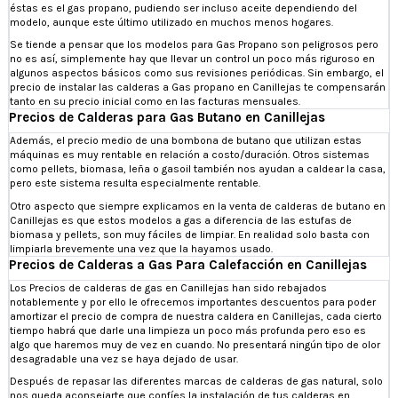
éstas es el gas propano, pudiendo ser incluso aceite dependiendo del
modelo, aunque este último utilizado en muchos menos hogares.
Se tiende a pensar que los modelos para Gas Propano son peligrosos pero
no es así, simplemente hay que llevar un control un poco más riguroso en
algunos aspectos básicos como sus revisiones periódicas. Sin embargo, el
precio de instalar las calderas a Gas propano en Canillejas te compensarán
tanto en su precio inicial como en las facturas mensuales.
Precios de Calderas para Gas Butano en Canillejas
Además, el precio medio de una bombona de butano que utilizan estas
máquinas es muy rentable en relación a costo/duración. Otros sistemas
como pellets, biomasa, leña o gasoil también nos ayudan a caldear la casa,
pero este sistema resulta
especialmente rentable.
Otro aspecto que siempre explicamos en la venta de calderas de butano en
Canillejas es que estos modelos a gas a diferencia de las estufas de
biomasa y pellets, son muy fáciles de limpiar. En realidad solo basta con
limpiarla brevemente una vez que la hayamos usado.
Precios de Calderas a Gas Para Calefacción en Canillejas
Los Precios de calderas de gas en Canillejas han sido rebajados
notablemente y por ello le ofrecemos importantes descuentos para poder
amortizar el precio de compra de nuestra caldera en Canillejas, cada cierto
tiempo habrá que darle una limpieza un poco más profunda pero eso es
algo que haremos muy de vez en cuando. No presentará ningún tipo de olor
desagradable una vez se haya dejado de usar.
Después de repasar las diferentes marcas de calderas de gas natural, solo
nos queda aconsejarte que confíes la instalación de tus calderas en