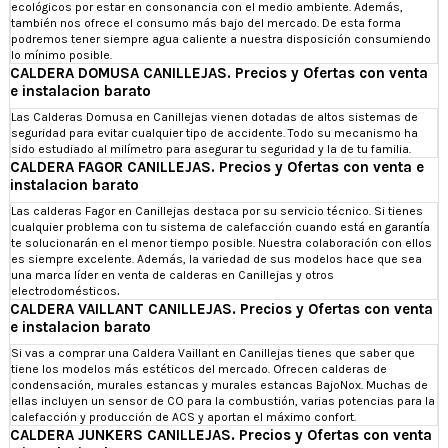
ecológicos por estar en consonancia con el medio ambiente. Además,
también nos ofrece el consumo más bajo del mercado. De esta forma
podremos tener siempre agua caliente a nuestra disposición consumiendo
lo mínimo posible.
CALDERA DOMUSA CANILLEJAS. Precios y Ofertas con venta
e instalacion barato
Las Calderas Domusa en Canillejas vienen dotadas de altos sistemas de
seguridad para evitar cualquier tipo de accidente. Todo su mecanismo ha
sido estudiado al milímetro para asegurar tu seguridad y la de tu familia.
CALDERA FAGOR CANILLEJAS. Precios y Ofertas con venta e
instalacion barato
Las calderas Fagor en Canillejas destaca por su servicio técnico. Si tienes
cualquier problema con tu sistema de calefacción cuando está en garantía
te solucionarán en el menor tiempo posible. Nuestra colaboración con ellos
es siempre excelente. Además, la variedad de sus modelos hace que sea
una marca líder en venta de calderas en Canillejas y otros
electrodomésticos
.
CALDERA VAILLANT CANILLEJAS. Precios y Ofertas con venta
e instalacion barato
Si vas a comprar una Caldera Vaillant en Canillejas tienes que saber que
tiene los modelos más estéticos del mercado. Ofrecen calderas de
condensación, murales estancas y murales estancas BajoNox. Muchas de
ellas incluyen un sensor de CO para la combustión, varias potencias para la
calefacción y producción de ACS y aportan el máximo confort.
CALDERA JUNKERS CANILLEJAS. Precios y Ofertas con venta