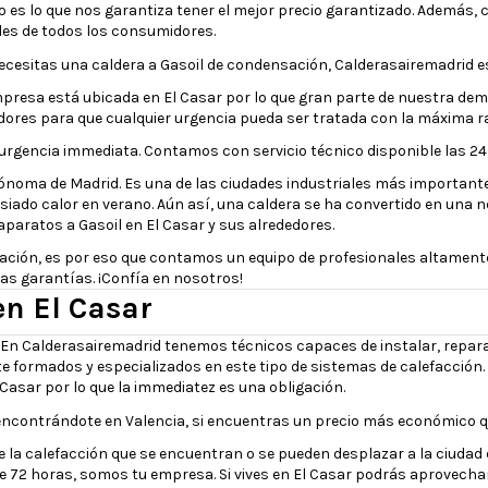
 es lo que nos garantiza tener el mejor precio garantizado. Además,
des de todos los consumidores.
necesitas una caldera a Gasoil de condensación, Calderasairemadrid e
presa está ubicada en El Casar por lo que gran parte de nuestra dem
dores para que cualquier urgencia pueda ser tratada con la máxima rap
gencia immediata. Contamos con servicio técnico disponible las 24 h
noma de Madrid. Es una de las ciudades industriales más importantes d
siado calor en verano. Aún así, una caldera se ha convertido en una 
aparatos a Gasoil en El Casar y sus alrededores.
ación, es por eso que contamos un equipo de profesionales altamente 
s garantías. ¡Confía en nosotros!
en El Casar
 En Calderasairemadrid tenemos técnicos capaces de instalar, reparar 
e formados y especializados en este tipo de sistemas de calefacció
Casar por lo que la immediatez es una obligación.
ncontrándote en Valencia, si encuentras un precio más económico qu
la calefacción que se encuentran o se pueden desplazar a la ciudad 
de 72 horas, somos tu empresa. Si vives en El Casar podrás aprovecha