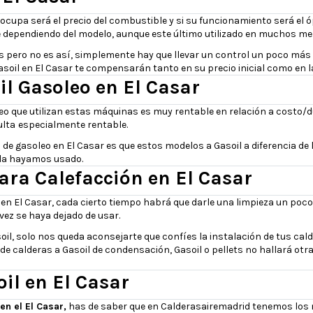
eocupa será el precio del combustible y si su funcionamiento será el
te dependiendo del modelo, aunque este último utilizado en muchos m
os pero no es así, simplemente hay que llevar un control un poco má
 Gasoil en El Casar te compensarán tanto en su precio inicial como en
il Gasoleo en El Casar
eo que utilizan estas máquinas es muy rentable en relación a costo/d
ulta
especialmente rentable.
e gasoleo en El Casar es que estos modelos a Gasoil a diferencia de l
 la hayamos usado.
Para Calefacción en El Casar
 en El Casar, cada cierto tiempo habrá que darle una limpieza un po
ez se haya dejado de usar.
l, solo nos queda aconsejarte que confíes la instalación de tus calde
de calderas a Gasoil de condensación, Gasoil o pellets no hallará otr
il en El Casar
en el El Casar,
has de saber que en Calderasairemadrid tenemos los m