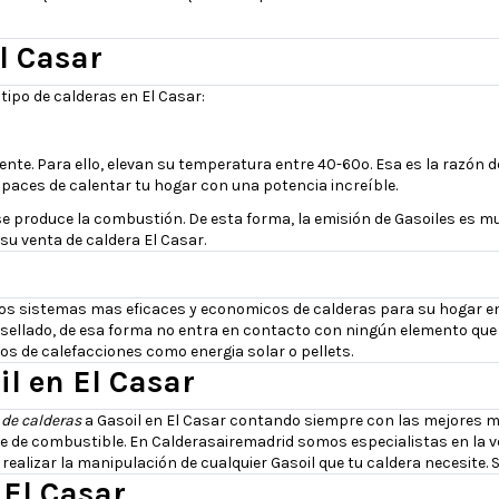
l Casar
ipo de calderas en El Casar:
iente. Para ello, elevan su temperatura entre 40-60º. Esa es la razón
aces de calentar tu hogar con una potencia increíble.
se produce la combustión. De esta forma, la emisión de Gasoiles es m
u venta de caldera El Casar.
los sistemas mas eficaces y economicos de calderas para su hogar en
llado, de esa forma no entra en contacto con ningún elemento que ha
os de calefacciones como energia solar o pellets.
il en El Casar
 de calderas
a Gasoil en El Casar contando siempre con las mejores m
 de combustible. En Calderasairemadrid somos especialistas en la vent
alizar la manipulación de cualquier Gasoil que tu caldera necesite. 
 El Casar