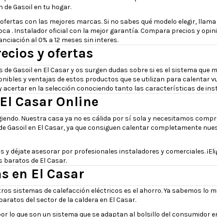
n de Gasoil en tu hogar.
ertas con las mejores marcas. Si no sabes qué modelo elegir, llama y
 Roca . Instalador oficial con la mejor garantía. Compara precios y op
nciación al 0% a 12 meses sin interes.
ecios y ofertas
 de Gasoil en El Casar y os surgen dudas sobre si es el sistema que
onibles y ventajas de estos productos que se utilizan para calentar
acertar en la selección conociendo tanto las características de inst
 El Casar Online
ogiendo. Nuestra casa ya no es cálida por sí sola y necesitamos compr
 de Gasoil en El Casar, ya que consiguen calentar completamente nue
déjate asesorar por profesionales instaladores y comerciales. ¡Elige
 baratos de El Casar.
as en El Casar
tros sistemas de calefacción eléctricos es el ahorro. Ya sabemos lo m
ratos del sector de la caldera en El Casar.
por lo que son un sistema que se adaptan al bolsillo del consumidor en